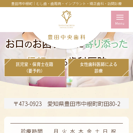
豊田市中根町｜むし歯・歯周病・インプラント・矯正歯科・訪問診療
お口
お困りごと
寄り添った
の
に
信頼
歯科医院
される
託児室・保育士在籍
女性歯科医師による
（要予約）
診療
〒473-0923 愛知県豊田市中根町町田80-2
診療時間
月
火
水
木
金
土
日
祝