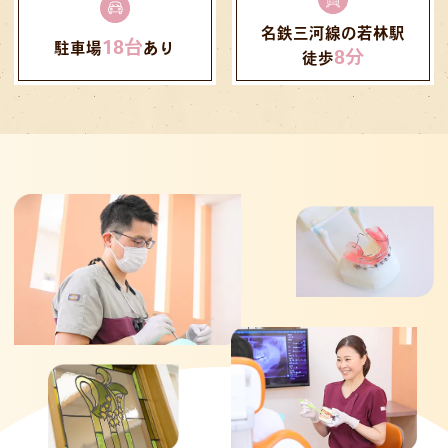
12月29日（月）〜1月4日（日）とさせて
いただきます
名鉄三河線の若林駅
18台
駐車場
あり
お休み期間中の歯のお痛みやお困りごとに
8分
徒歩
つきましては、誠に恐れ入れいますが、豊
田地域医療センターにご相談いただけます
と幸いです
⁡施設：豊田地域医療センター
時間：10:00-15:00 受付は30分前まで
電話：0565-34-3000
12月29日〜1月3日