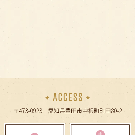
とくに、5〜7歳での永久歯の生え変わりが
始まる時期での受診はとても大切です
お子様の将来の歯並びの予想や、お子様に
合った歯のケアをご提案できます
お気軽にご相談ください
2026.04.26
2026年GWの休診日のご案内
4月29日（水）〜30日（木）、5月3日
（日）〜7日（木）
痛みやお口の不具合でお困りの方は、早め
ACCESS
にご相談ください
〒473-0923 愛知県豊田市中根町町田80-2
2025.12.29
年末年始の休診のお知らせ