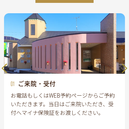
01
02
03
04
05
06
07
ご来院・受付
メンテナンス
問診・カウンセリング
検査・資料採取
口内環境の改善
治療計画のご提案
治療
お電話もしくはWEB予約ページからご予約
いただきます。当日はご来院いただき、受
付へマイナ保険証をお渡しください。