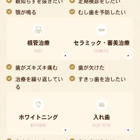
親知らずを抜きたい
定期検診をしたい
顎が鳴る
むし歯を予防したい
根管治療
セラミック・審美治療
ROOT
COSMETIC
歯がズキズキ痛む
歯が欠けた
治療を繰り返してい
すきっ歯を治したい
る
ホワイトニング
入れ歯
WHITENING
FALSE TEETH