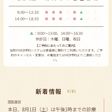
9:00～12:30
●
●
●
／
●
▲
／
／
14:00～18:30
●
●
●
／
●
▲
／
／
▲
：9:00～13:00、14:00〜16:30
休診日：木曜、日曜、祝日
【ご予約にあたってのご案内】
当院のWEB予約システムは患者様に無料でご利用いただけます。ご予
約のキャンセル・変更は、お電話またはWEB予約よりご連絡くださ
い。
新着情報
NEWS
2026.08.01
本日、8月1日（土）は午後1時までの診療