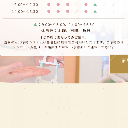
9:00～12:30
●
●
●
／
●
▲
／
／
14:00～18:30
●
●
●
／
●
▲
／
／
▲
：9:00～13:00、14:00〜16:30
休診日：木曜、日曜、祝日
【ご予約にあたってのご案内】
当院のWEB予約システムは患者様に無料でご利用いただけます。ご予約のキ
ャンセル・変更は、お電話またはWEB予約よりご連絡ください。
託