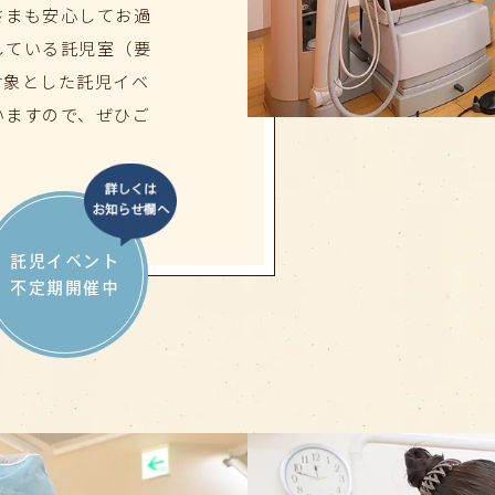
さまも安心してお過
している託児室（要
対象とした託児イベ
いますので、ぜひご
託児イベント
不定期開催中