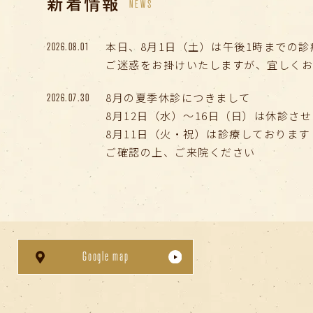
新着情報
NEWS
本日、8月1日（土）は午後1時までの
2026.08.01
ご迷惑をお掛けいたしますが、宜しくお
8月の夏季休診につきまして
2026.07.30
8月12日（水）〜16日（日）は休診さ
8月11日（火・祝）は診療しております
ご確認の上、ご来院ください
👶 学校・園での
歯科健診
の時期です 
2026.04.26
健診結果をふまえた、ご相談や受診を
とくに、5〜7歳での永久歯の生え変わ
お子様の将来の歯並びの予想や、お子
Google map
お気軽にご相談ください
2026年GWの休診日のご案内
2026.04.26
4月29日（水）〜30日（木）、5月3日