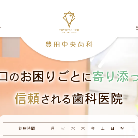
介
口
お困りごと
寄り添
の
に
信頼
歯科医院
される
診療時間
月
火
水
木
金
土
日
祝