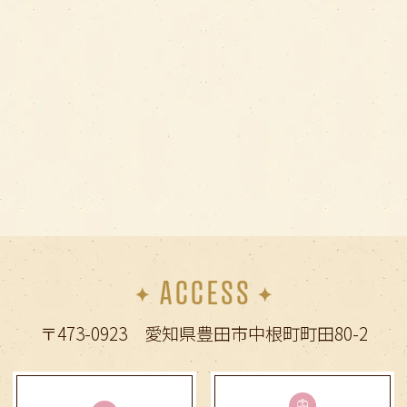
とくに、5〜7歳での永久歯の生え変わりが
始まる時期での受診はとても大切です
お子様の将来の歯並びの予想や、お子様に
合った歯のケアをご提案できます
お気軽にご相談ください
2026.04.26
2026年GWの休診日のご案内
4月29日（水）〜30日（木）、5月3日
（日）〜7日（木）
痛みやお口の不具合でお困りの方は、早め
ACCESS
にご相談ください
〒473-0923 愛知県豊田市中根町町田80-2
2025.12.29
年末年始の休診のお知らせ