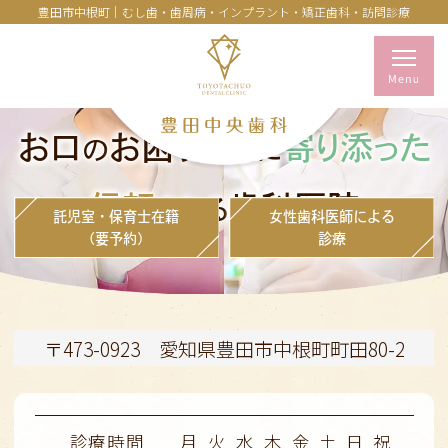
豊田市中根町｜むし歯・歯周病・インプラント・矯正歯科・訪問診療
お口
お困りごと
寄り添った
の
に
信頼
歯科医院
される
託児室・保育士在籍
女性歯科医師による
（要予約）
診療
〒473-0923 愛知県豊田市中根町町田80-2
診療時間
月
火
水
木
金
土
日
祝