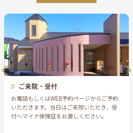
01
02
03
04
05
06
07
ご来院・受付
メンテナンス
問診・カウンセリング
検査・資料採取
口内環境の改善
治療計画のご提案
治療
お電話もしくはWEB予約ページからご予約
いただきます。当日はご来院いただき、受
付へマイナ保険証をお渡しください。