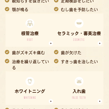
親知らずを抜きたい
定期検診をしたい
顎が鳴る
むし歯を予防したい
根管治療
セラミック・審美治療
ROOT
COSMETIC
歯がズキズキ痛む
歯が欠けた
治療を繰り返してい
すきっ歯を治したい
る
ホワイトニング
入れ歯
WHITENING
FALSE TEETH