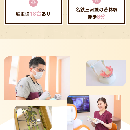
12月29日（月）〜1月4日（日）とさせて
いただきます
名鉄三河線の若林駅
18台
駐車場
あり
お休み期間中の歯のお痛みやお困りごとに
8分
徒歩
つきましては、誠に恐れ入れいますが、豊
田地域医療センターにご相談いただけます
と幸いです
⁡施設：豊田地域医療センター
時間：10:00-15:00 受付は30分前まで
電話：0565-34-3000
12月29日〜1月3日