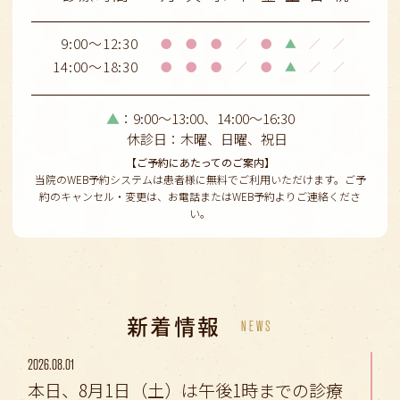
9:00～12:30
●
●
●
／
●
▲
／
／
14:00～18:30
●
●
●
／
●
▲
／
／
▲
：9:00～13:00、14:00〜16:30
休診日：木曜、日曜、祝日
【ご予約にあたってのご案内】
当院のWEB予約システムは患者様に無料でご利用いただけます。ご予
約のキャンセル・変更は、お電話またはWEB予約よりご連絡くださ
い。
新着情報
NEWS
2026.08.01
本日、8月1日（土）は午後1時までの診療