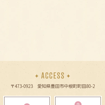
とくに、5〜7歳での永久歯の生え変わりが
始まる時期での受診はとても大切です
お子様の将来の歯並びの予想や、お子様に
合った歯のケアをご提案できます
お気軽にご相談ください
2026.04.26
2026年GWの休診日のご案内
4月29日（水）〜30日（木）、5月3日
（日）〜7日（木）
痛みやお口の不具合でお困りの方は、早め
ACCESS
にご相談ください
〒473-0923 愛知県豊田市中根町町田80-2
2025.12.29
年末年始の休診のお知らせ