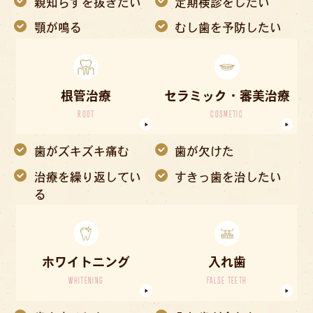
親知らずを抜きたい
定期検診をしたい
顎が鳴る
むし歯を予防したい
根管治療
セラミック・審美治療
ROOT
COSMETIC
歯がズキズキ痛む
歯が欠けた
治療を繰り返してい
すきっ歯を治したい
る
ホワイトニング
入れ歯
WHITENING
FALSE TEETH