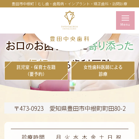
豊田市中根町｜むし歯・歯周病・インプラント・矯正歯科・訪問診療
お口
お困りごと
寄り添った
の
に
信頼
歯科医院
される
託児室・保育士在籍
女性歯科医師による
（要予約）
診療
〒473-0923 愛知県豊田市中根町町田80-2
診療時間
月
火
水
木
金
土
日
祝