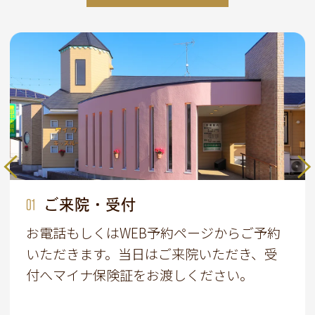
01
02
03
04
05
06
07
ご来院・受付
メンテナンス
問診・カウンセリング
検査・資料採取
口内環境の改善
治療計画のご提案
治療
お電話もしくはWEB予約ページからご予約
いただきます。当日はご来院いただき、受
付へマイナ保険証をお渡しください。