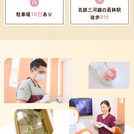
12月29日（月）〜1月4日（日）とさせて
いただきます
名鉄三河線の若林駅
18台
駐車場
あり
お休み期間中の歯のお痛みやお困りごとに
8分
徒歩
つきましては、誠に恐れ入れいますが、豊
田地域医療センターにご相談いただけます
と幸いです
⁡施設：豊田地域医療センター
時間：10:00-15:00 受付は30分前まで
電話：0565-34-3000
12月29日〜1月3日