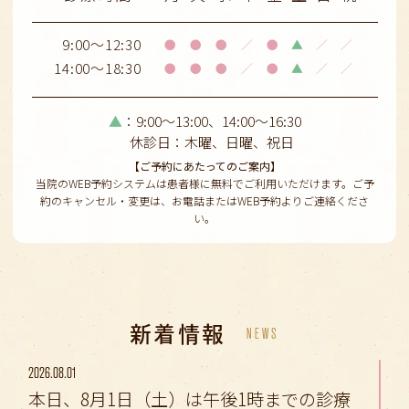
9:00～12:30
●
●
●
／
●
▲
／
／
14:00～18:30
●
●
●
／
●
▲
／
／
▲
：9:00～13:00、14:00〜16:30
休診日：木曜、日曜、祝日
【ご予約にあたってのご案内】
当院のWEB予約システムは患者様に無料でご利用いただけます。ご予
約のキャンセル・変更は、お電話またはWEB予約よりご連絡くださ
い。
新着情報
NEWS
2026.08.01
本日、8月1日（土）は午後1時までの診療